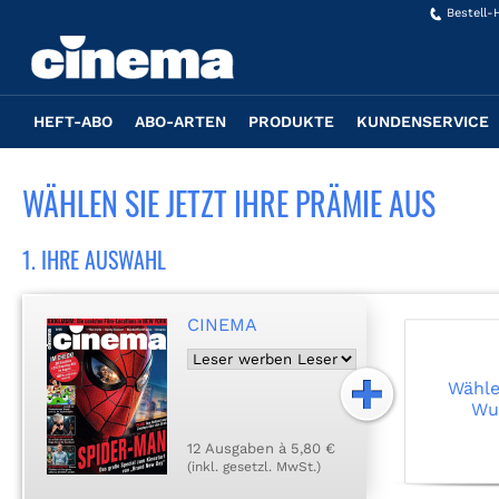
Bestell-
HEFT-ABO
ABO-ARTEN
PRODUKTE
KUNDENSERVICE
WÄHLEN SIE JETZT IHRE PRÄMIE AUS
1. IHRE AUSWAHL
CINEMA
Wählen
Wu
12 Ausgaben à 5,80 €
(inkl. gesetzl. MwSt.)